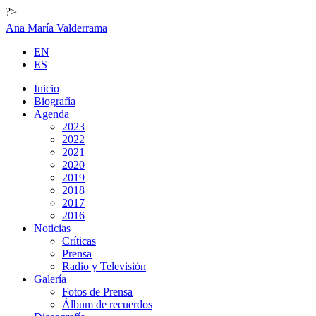
?>
Ana María Valderrama
EN
ES
Inicio
Biografía
Agenda
2023
2022
2021
2020
2019
2018
2017
2016
Noticias
Críticas
Prensa
Radio y Televisión
Galería
Fotos de Prensa
Álbum de recuerdos