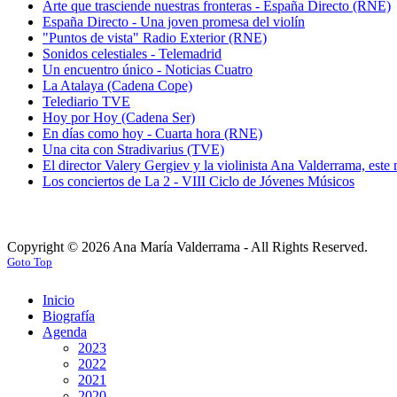
Arte que trasciende nuestras fronteras - España Directo (RNE)
España Directo - Una joven promesa del violín
"Puntos de vista" Radio Exterior (RNE)
Sonidos celestiales - Telemadrid
Un encuentro único - Noticias Cuatro
La Atalaya (Cadena Cope)
Telediario TVE
Hoy por Hoy (Cadena Ser)
En días como hoy - Cuarta hora (RNE)
Una cita con Stradivarius (TVE)
El director Valery Gergiev y la violinista Ana Valderrama, es
Los conciertos de La 2 - VIII Ciclo de Jóvenes Músicos
Copyright © 2026 Ana María Valderrama - All Rights Reserved.
Goto Top
Inicio
Biografía
Agenda
2023
2022
2021
2020