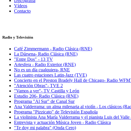
Discografía
Vídeos
Contacto
Radio y Televisión
Café Zimmermann - Radio Clásica (RNE)
La Dársena- Radio Clásica (RNE)
"Entre Dos" - 13 TV
Artesfera - Radio Exterior (RNE)
No es un día cualquiera- RNE
Las cuatro estaciones Latin-Jazz (TVE)
Concierto en el Preston Bradely Hall de Chicago- Radio WF
"Atención Obras"- TVE 2
"Vamos a ver"- TV Castilla y León
Estudio 206- Radio Clásica (RNE)
Programa "Al Sur" de Canal Sur
Ana Valderrama: un alma milenaria al violín - Los clásicos (Ra
Programa "Pizzicato" de Televisión Española
La violinista Ana María Valderrama y el pianista Luis del Va
Entrevista y actuación Música Joven - Radio Clásica
"Te doy mi palabra" (Onda Cero)